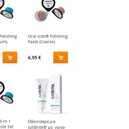
Polishing
Oral Icon® Polishing
ium)
Paste (Coarse)
6,95 €
3-in-1
Οδοντόκρεμα
aste Set
JuliBrite® με νανο-