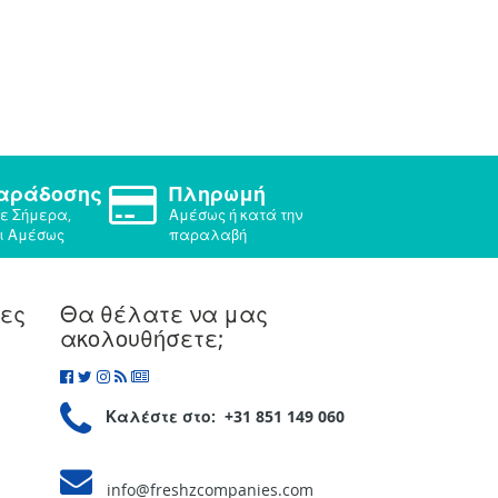
Παράδοσης
Πληρωμή
ε Σήμερα,
Αμέσως ή κατά την
ι Αμέσως
παραλαβή
ίες
Θα θέλατε να μας
ακολουθήσετε;
Καλέστε στο: +31 851 149 060
info@freshzcompanies.com