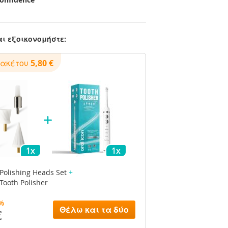
ι εξοικονομήστε:
Πακέτου
5,80 €
1x
1x
 Polishing Heads Set
+
Tooth Polisher
%
Θέλω και τα δύο
€