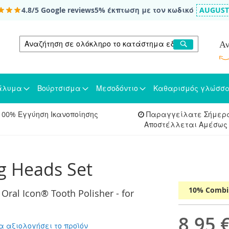
4.8/5
Google reviews
5% έκπτωση με τον κωδικό
AUGUST
Search
Αν
Search
ιάλυμα
Βούρτσισμα
Μεσοδόντιο
Καθαρισμός γλώσσ
00% Εγγύηση Ικανοποίησης
Παραγγείλατε Σήμερα
Αποστέλλεται Αμέσως
ng Heads Set
10% Combin
Oral Icon® Tooth Polisher - for
8,95 
α αξιολογήσει το προϊόν