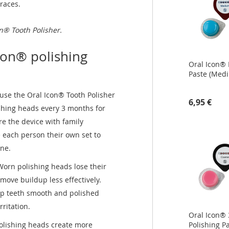
races.
on® Tooth Polisher.
con® polishing
Oral Icon® 
Paste (Med
 use the Oral Icon® Tooth Polisher
6,95 €
shing heads every 3 months for
re the device with family
each person their own set to
ine.
Worn polishing heads lose their
ove buildup less effectively.
ep teeth smooth and polished
rritation.
Oral Icon® 
lishing heads create more
Polishing P