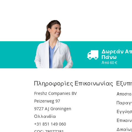
Δωρεάν Α
Πάνω
Από 60 €
Πληροφορίες Επικοινωνίας
Εξυπ
Freshz Companies BV
Αποστο
Peizerweg 97
Παραγγ
9727 AJ Groningen
Εγγύησ
Ολλανδία
Επικοι
+31 851 149 060
Δικαίω
COC: 78077281