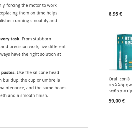
hly, forcing the motor to work
Replacing them on time helps
6,95 €
olisher running smoothly and
every task.
From stubborn
and precision work, five different
ways have the right solution at
 pastes.
Use the silicone head
Oral Icon®
n buildup, the cup or umbrella
παλλόμεν
maintenance, and the same heads
καθαριστή
teeth and a smooth finish.
59,00 €