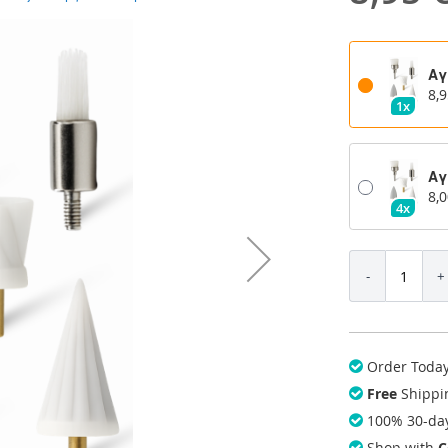
Αγ
8,9
1x
Αγ
8,0
4x
Order Toda
Free
Shippi
100% 30-d
Shop with
C