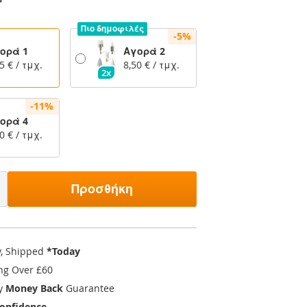
Πιο δημοφιλές
-5%
ορά 1
Αγορά 2
5 €
/ τμχ.
8,50 €
/ τμχ.
2x
-11%
ορά 4
0 €
/ τμχ.
Προσθήκη
y, Shipped
*Today
ng Over £60
ay
Money Back
Guarantee
onfidence