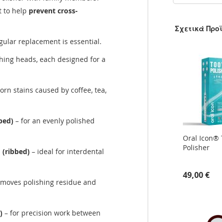
t to help
prevent cross-
Σχετικά Προ
egular replacement is essential.
ishing heads, each designed for a
orn stains caused by coffee, tea,
ped)
– for an evenly polished
Oral Icon® 
Polisher
 (ribbed)
– ideal for interdental
49,00 €
moves polishing residue and
)
– for precision work between