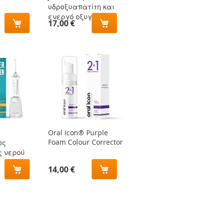
υδροξυαπατίτη και
ενεργό οξυγόνο
17,00 €
Oral Icon® Purple
Foam Colour Corrector
ος
ς νερού
14,00 €